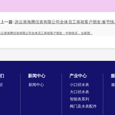
上一篇:
连云港海腾仪表有限公司全体员工恭祝客户朋友:春节快乐
连云港海腾仪表有限公司全体员工恭祝客户朋友：中秋快乐，合家团...
们
新闻中心
产业中心
服
绍
新闻中心
小口径水表
服
大口径水表
智能表系列
阀门及水表配件