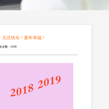
：元旦快乐！新年幸福！
击次数：6199