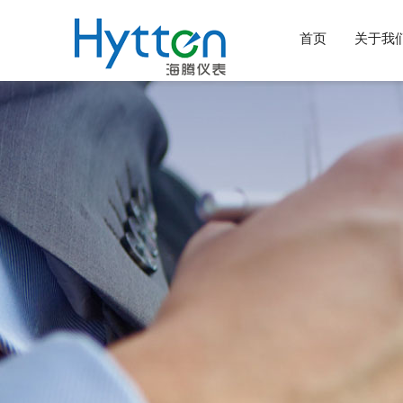
首页
关于我